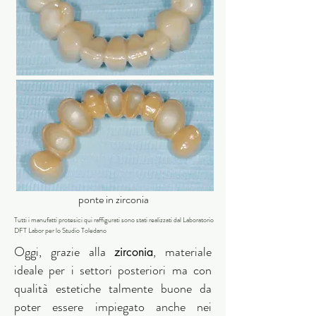
ponte in zirconia
Tutti i manufatti protesici qui raffigurati sono stati realizzati dal Laboratorio
DFT Labor per lo Studio Toledano
Oggi, grazie alla
,
materiale
zirconia
ideale
per i settori posteriori ma con
qualità estetiche talmente buone da
poter essere impiegato anche nei