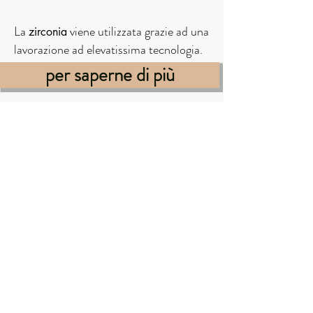
La
viene utilizzata grazie ad una
zirconia
lavorazione ad elevatissima tecnologia
.
per saperne di più
home
Lungadige Re Teodorico, 18
37129 Verona
+39 045 8001634
+
39 045 8002307