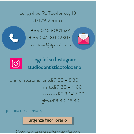
Lungadige Re Teodorico, 18
37129 Verona
+39 045 8001634
+
39 045 8002307
lucatole3@gmail.com
seguici su Instagram
studiodentisticotoledano
orari di apertura:
lunedì 9.30 –18.30
martedì 9.30 –14.00
mercoledì 9.30–17.00
giovedì 9.30–18.30
politica della privacy
urgenze fuori orario
i
l sito può essere visitato anche con