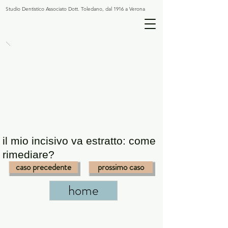
Studio Dentistico Associato Dott. Toledano, dal 1916 a Verona
il mio incisivo va estratto: come
rimediare?
caso precedente
prossimo caso
home