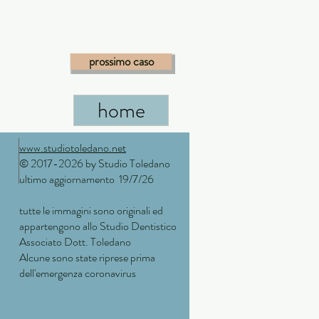
prossimo caso
home
www.studiotoledano.net
© 2017-2026 by Studio Toledano
0
ultimo aggiornamento 19/7/26
tutte le immagini sono originali ed
appartengono allo Studio Dentistico
Associato Dott. Toledano
Alcune sono state riprese prima
dell'emergenza coronavirus