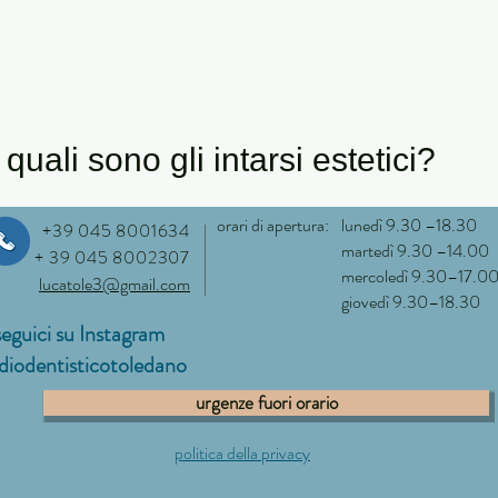
quali sono gli intarsi estetici?
orari di apertura:
lunedì 9.30 –18.30
+39 045 8001634
martedì 9.30 –14.00
+ 39 045 8002307
mercoledì 9.30–17.0
lucatole3@gmail.com
giovedì 9.30–18.30
seguici su Instagram
diodentisticotoledano
urgenze fuori orario
politica della privacy