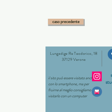
caso precedente
Lungadige Re Teodorico, 18
37129 Verona
i
l sito può essere visitato anche
stu
con lo smartphone, ma per
fruirne al meglio
consigliamo di
visitarlo con un computer